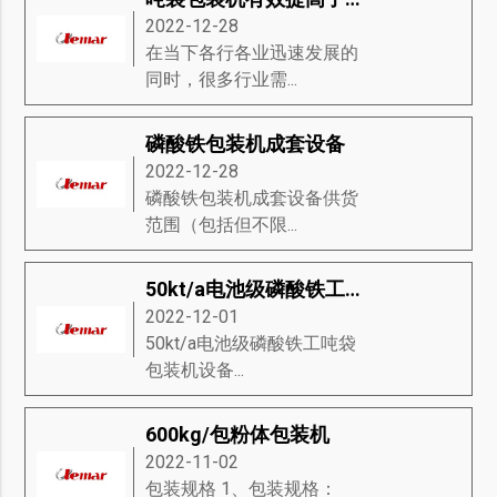
2022-12-28
在当下各行各业迅速发展的
同时，很多行业需...
磷酸铁包装机成套设备
2022-12-28
磷酸铁包装机成套设备供货
范围（包括但不限...
50kt/a电池级磷酸铁工吨袋包装机设备性能要求
2022-12-01
50kt/a电池级磷酸铁工吨袋
包装机设备...
600kg/包粉体包装机
2022-11-02
包装规格 1、包装规格：