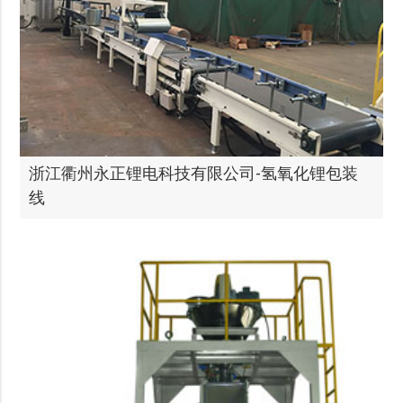
浙江衢州永正锂电科技有限公司-氢氧化锂包装
线