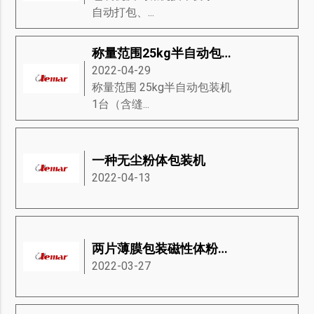
自动打包、...
称量范围25kg半自动包装机
2022-04-29
称量范围 25kg半自动包装机
1台（含缝...
一种无尘粉体包装机
2022-04-13
两片薄膜包装磁性体粉末的连续包装机
2022-03-27