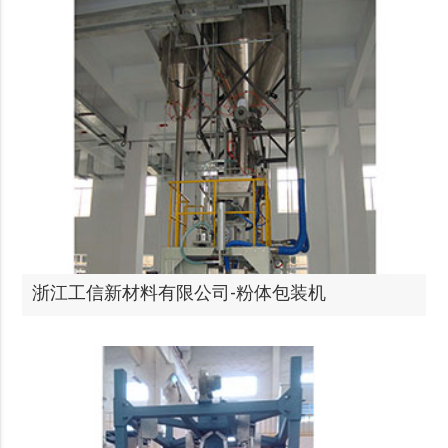
浙江工信新材料有限公司-粉体包装机