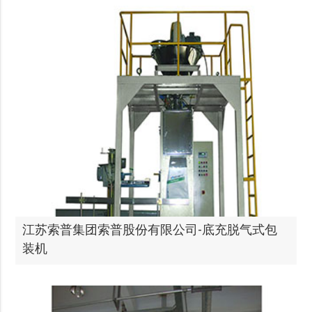
江苏索普集团索普股份有限公司-底充脱气式包
装机