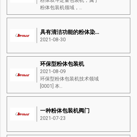
粉体双斗定量包装机，属于
粉体包装机领域，...
具有清洁功能的粉体染料包装机
2021-08-30
环保型粉体包装机
2021-08-09
环保型粉体包装机技术领域
[0001] 本...
一种粉体包装机阀门
2021-07-23