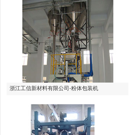
浙江工信新材料有限公司-粉体包装机