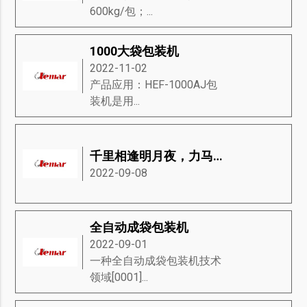
600kg/包；...
1000大袋包装机
2022-11-02
产品应用：HEF-1000AJ包
装机是用...
千里相逢明月夜，力马与你话团圆！
2022-09-08
全自动成袋包装机
2022-09-01
一种全自动成袋包装机技术
领域[0001]...