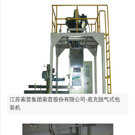
江苏索普集团索普股份有限公司-底充脱气式包
装机