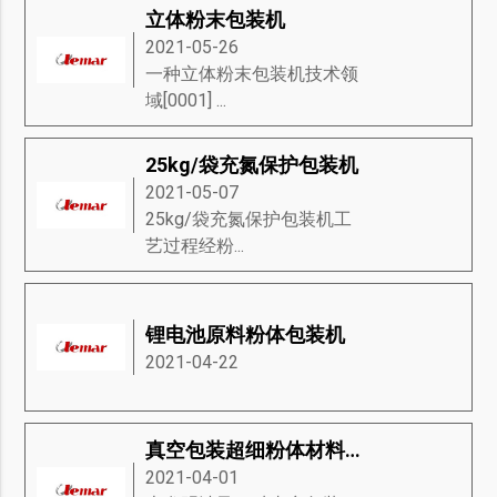
立体粉末包装机
2021-05-26
一种立体粉末包装机技术领
域[0001] ...
25kg/袋充氮保护包装机
2021-05-07
25kg/袋充氮保护包装机工
艺过程​经粉...
锂电池原料粉体包装机
2021-04-22
真空包装超细粉体材料的真空包装机
2021-04-01