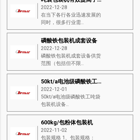
2022-12-28
在当下各行各业迅速发展的
同时，很多行业需...
磷酸铁包装机成套设备
2022-12-28
磷酸铁包装机成套设备供货
范围（包括但不限...
50kt/a电池级磷酸铁工吨袋包装机设备性能要求
2022-12-01
50kt/a电池级磷酸铁工吨袋
包装机设备...
600kg/包粉体包装机
2022-11-02
包装规格 1、包装规格：