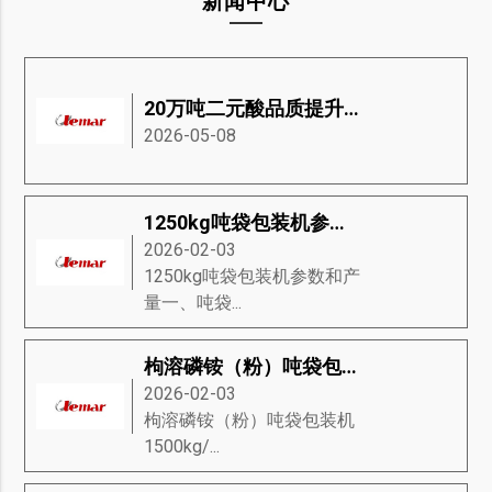
新闻中心
20万吨二元酸品质提升项目包装及码垛设备采购山东华鲁恒升化工股份有限公司
2026-05-08
1250kg吨袋包装机参数和产量
2026-02-03
1250kg吨袋包装机参数和产
量一、吨袋...
​枸溶磷铵（粉）吨袋包装机1500kg/包
2026-02-03
​枸溶磷铵（粉）吨袋包装机
1500kg/...