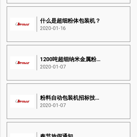
什么是超细粉体包装机？
2020-01-16
1200吨超细纳米金属粉体材料粉体包装机项目
2020-01-07
​粉料自动包装机招标技术要求
2020-01-07
春节放假通知