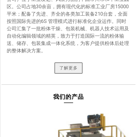
区。公司占地30余亩，拥有现代化的标准工业厂房15000
平米；配备了先进、齐全的各类加工装备210台套，全面
按照国际先进的6S 管理模式进行标准化企业运作。同时
公司汇集了一批粉体干燥、包装机械、机器人技术运用及
自动化编辑领域的精英，致力于打造国际一流的粉体输
送、储存、包装集成一体化系统，为客户提供粉体后处理
的整体解决方案。 
了解更多
我们的产品