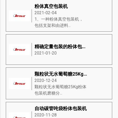
粉体真空包装机
2021-02-04
1、一种粉体真空包装机，
包括支架和由进料...
精确定量包装的粉体包装机
2021-01-20
颗粒状无水葡萄糖25Kg粉体包装机
2020-12-24
颗粒状无水葡萄糖25Kg粉体
包装机磨糖分...
自动碳管吨袋粉体包装机
2020-11-28