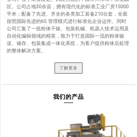
区。公司占地30余亩，拥有现代化的标准工业厂房15000
平米；配备了先进、齐全的各类加工装备210台套，全面
按照国际先进的6S 管理模式进行标准化企业运作。同时
公司汇集了一批粉体干燥、包装机械、机器人技术运用及
自动化编辑领域的精英，致力于打造国际一流的粉体输
送、储存、包装集成一体化系统，为客户提供粉体后处理
的整体解决方案。 
了解更多
我们的产品