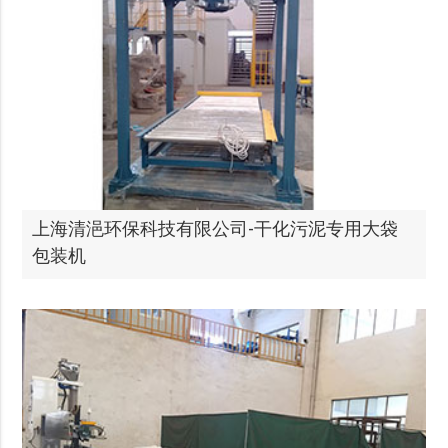
上海清浥环保科技有限公司-干化污泥专用大袋
包装机