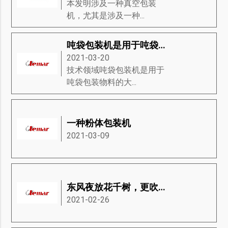
本发明涉及一种真空包装
机，尤其是涉及一种...
吨袋包装机是用于吨袋包装物料的大型称重的包装设备
2021-03-20
技术领域吨袋包装机是用于
吨袋包装物料的大...
​一种粉体包装机
2021-03-09
东风夜放花千树，更吹落，星如雨
2021-02-26