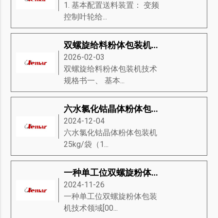
1. 基本配置送料装置： 变频
控制叶轮给...
双螺旋给料粉体包装机技术规格书
2026-02-03
双螺旋给料粉体包装机技术
规格书一、 基本...
六水氯化钴晶体粉体包装机25kg/袋
2024-12-04
六水氯化钴晶体粉体包装机
25kg/袋（1...
一种单工位双螺旋粉体包装机
2024-11-26
一种单工位双螺旋粉体包装
机技术领域[00...