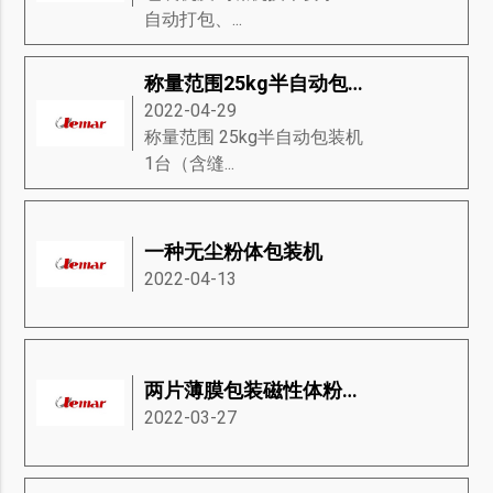
自动打包、...
称量范围25kg半自动包装机
2022-04-29
称量范围 25kg半自动包装机
1台（含缝...
一种无尘粉体包装机
2022-04-13
两片薄膜包装磁性体粉末的连续包装机
2022-03-27