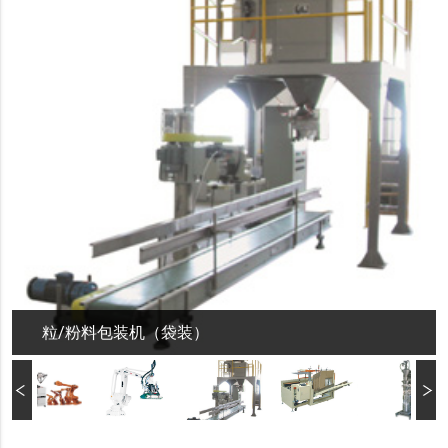
粒/粉料包装机（袋装）