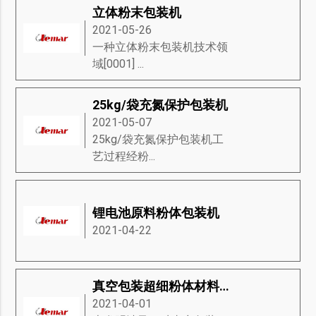
立体粉末包装机
2021-05-26
一种立体粉末包装机技术领
域[0001] ...
25kg/袋充氮保护包装机
2021-05-07
25kg/袋充氮保护包装机工
艺过程​经粉...
锂电池原料粉体包装机
2021-04-22
真空包装超细粉体材料的真空包装机
2021-04-01