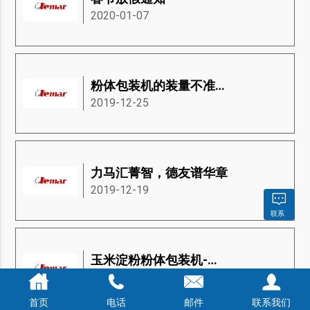
2020-01-07
粉体包装机的装量不准问题如何解决？
2019-12-25
力马汇菁智，德友谱华章
2019-12-19
立
联系
邮
电
即
箱
话
咨
玉米淀粉粉体包装机-食品全自动粉体包装机
询
2019-12-19
首页
电话
邮件
联系我们