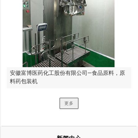
安徽富博医药化工股份有限公司—食品原料，原
料药包装机
更多