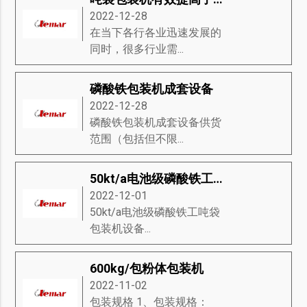
2022-12-28
在当下各行各业迅速发展的
同时，很多行业需...
磷酸铁包装机成套设备
2022-12-28
磷酸铁包装机成套设备供货
范围（包括但不限...
50kt/a电池级磷酸铁工吨袋包装机设备性能要求
2022-12-01
50kt/a电池级磷酸铁工吨袋
包装机设备...
600kg/包粉体包装机
2022-11-02
包装规格 1、包装规格：