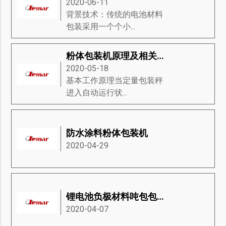
2020-06-11
背景技术：传统的电池材料
包装采用一个个小...
粉体包装机原理及相关调试方法
2020-05-18
​基本工作原理当定量包装秤
进入自动运行状...
防水涂料粉体包装机
2020-04-29
​锂电池负极材料吨包包装技术要求
2020-04-07