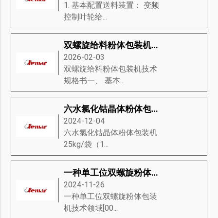
1. 基本配置送料装置： 变频
控制叶轮给...
双螺旋给料粉体包装机技术规格书
2026-02-03
双螺旋给料粉体包装机技术
规格书一、 基本...
六水氯化钴晶体粉体包装机25kg/袋
2024-12-04
六水氯化钴晶体粉体包装机
25kg/袋（1...
一种单工位双螺旋粉体包装机
2024-11-26
一种单工位双螺旋粉体包装
机技术领域[00...