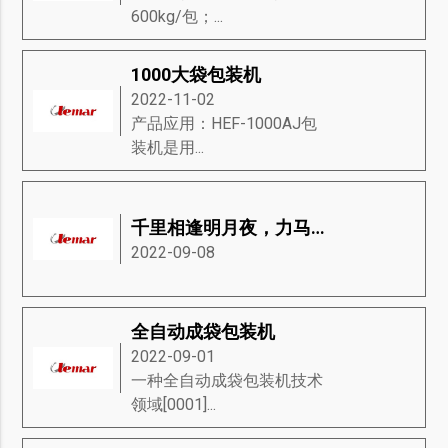
600kg/包；...
1000大袋包装机
2022-11-02
产品应用：HEF-1000AJ包
装机是用...
千里相逢明月夜，力马与你话团圆！
2022-09-08
全自动成袋包装机
2022-09-01
一种全自动成袋包装机技术
领域[0001]...