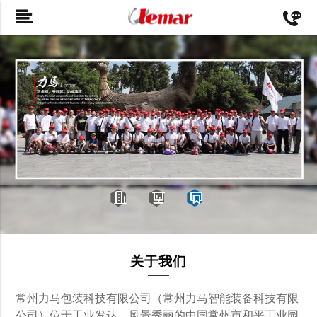
关于我们
常州力马包装科技有限公司（常州力马智能装备科技有限
公司）位于工业发达、风景秀丽的中国常州市和平工业园