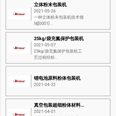
立体粉末包装机
2021-05-26
一种立体粉末包装机技术领
域[0001] ...
25kg/袋充氮保护包装机
2021-05-07
25kg/袋充氮保护包装机工
艺过程​经粉...
锂电池原料粉体包装机
2021-04-22
真空包装超细粉体材料的真空包装机
2021-04-01