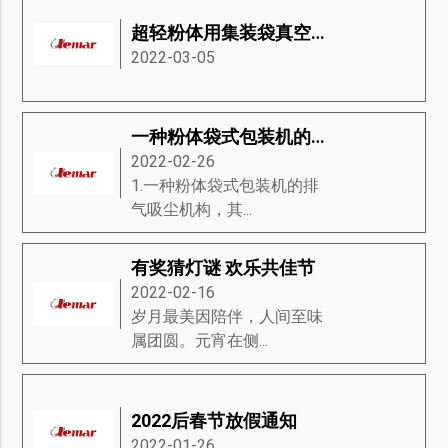
超轻粉体用集装袋真空包装机
2022-03-05
一种粉体袋式包装机的排气吸尘机构
2022-02-26
1.一种粉体袋式包装机的排
气吸尘机构，其...
有奖猜灯谜 欢乐共佳节
2022-02-16
岁月最美因陪伴，人间至味
属团圆。元宵在侧...
2022后春节放假通知
2022-01-26