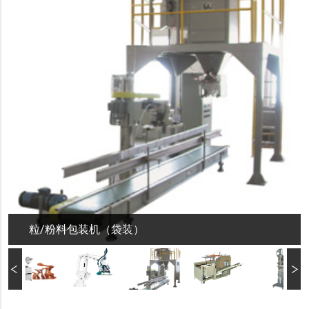
粒/粉料包装机（袋装）