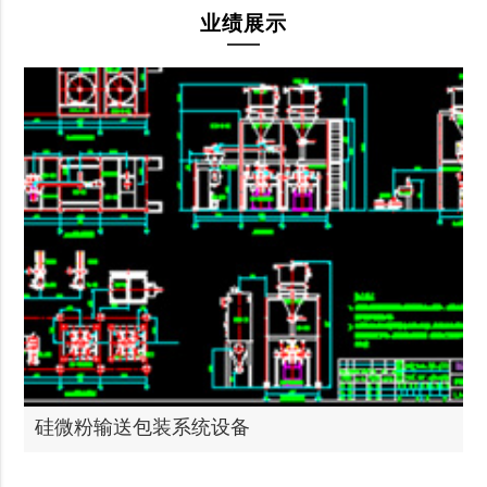
业绩展示
硅微粉输送包装系统设备