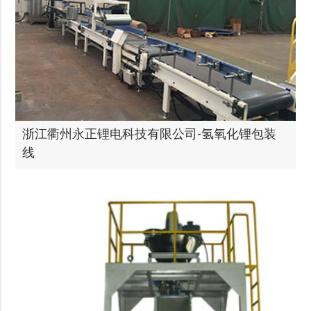
浙江衢州永正锂电科技有限公司-氢氧化锂包装
线