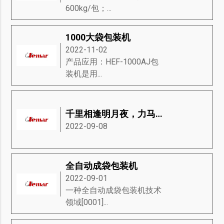
600kg/包；...
1000大袋包装机
2022-11-02
产品应用：HEF-1000AJ包
装机是用...
千里相逢明月夜，力马与你话团圆！
2022-09-08
全自动成袋包装机
2022-09-01
一种全自动成袋包装机技术
领域[0001]...