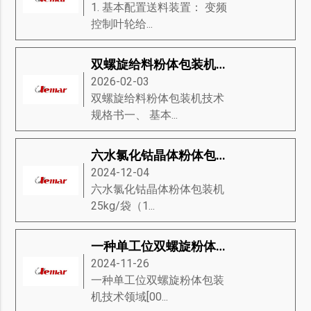
1. 基本配置送料装置： 变频
控制叶轮给...
双螺旋给料粉体包装机技术规格书
2026-02-03
双螺旋给料粉体包装机技术
规格书一、 基本...
六水氯化钴晶体粉体包装机25kg/袋
2024-12-04
六水氯化钴晶体粉体包装机
25kg/袋（1...
一种单工位双螺旋粉体包装机
2024-11-26
一种单工位双螺旋粉体包装
机技术领域[00...