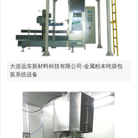
大连远东新材料科技有限公司-金属粉末吨袋包
装系统设备