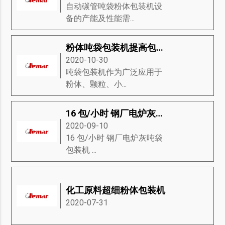
自动碳管吨袋粉体包装机设
备的产能及性能需...
粉体吨袋包装机提高包装效率还能杜绝扬尘
2020-10-30
​吨袋包装机作为广泛应用于
粉体、颗粒、小...
16 包/小时 钢厂电炉灰吨袋包装机
2020-09-10
16 包/小时 钢厂电炉灰吨袋
包装机 ​...
​化工原料超细粉体包装机
2020-07-31