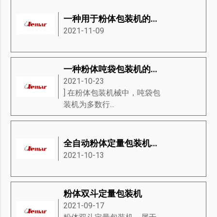
一种用于粉体包装机的自动升降装置
2021-11-09
一种粉体吨袋包装机的挂袋装置
2021-10-23
] 在粉体包装机械中，吨袋包
装机为多数行...
全自动粉体定量包装机组及包装方法
2021-10-13
粉体双斗定量包装机
2021-09-17