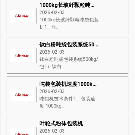
​1000kg长玻纤颗粒吨袋包装机
2026-02-03
​1000kg长玻纤颗粒吨袋包装
机1、现...
钛白粉吨袋包装系统500kg/包
2026-02-03
钛白粉吨袋包装系统500kg/
包1）钛白...
吨袋包装机速度1000kg/袋10吨/h
2026-02-03
吨包机技术条件1、包装速
度 1000kg...
叶轮式粉体包装机
2026-02-03