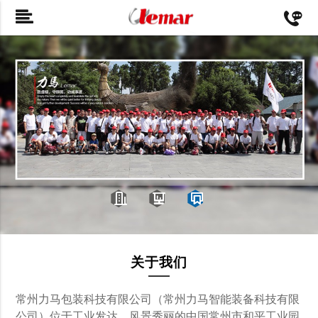
关于我们
常州力马包装科技有限公司（常州力马智能装备科技有限
公司）位于工业发达、风景秀丽的中国常州市和平工业园