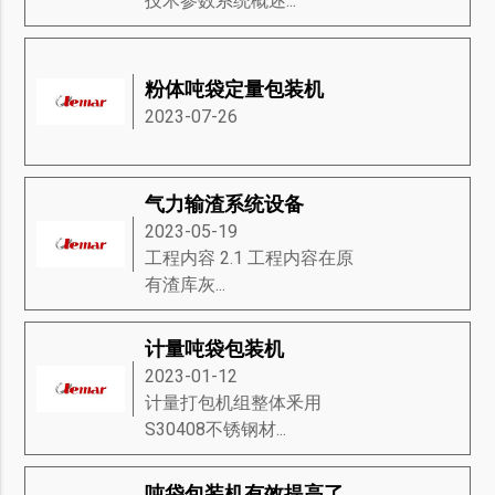
技术参数系统概述...
粉体吨袋定量包装机
2023-07-26
气力输渣系统设备
2023-05-19
​工程内容 2.1 工程内容在原
有渣库灰...
计量吨袋包装机
2023-01-12
计量打包机组整体釆用
S30408不锈钢材...
吨袋包装机有效提高了包装生产效率