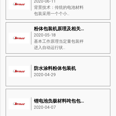
2020-06-11
背景技术：传统的电池材料
包装采用一个个小...
粉体包装机原理及相关调试方法
2020-05-18
​基本工作原理当定量包装秤
进入自动运行状...
防水涂料粉体包装机
2020-04-29
​锂电池负极材料吨包包装技术要求
2020-04-07