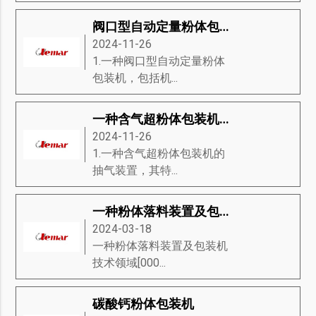
阀口型自动定量粉体包装机
2024-11-26
1.一种阀口型自动定量粉体
包装机，包括机...
一种含气超粉体包装机的抽气装置
2024-11-26
1.一种含气超粉体包装机的
抽气装置，其特...
一种粉体落料装置及包装机
2024-03-18
一种粉体落料装置及包装机
技术领域[000...
碳酸钙粉体包装机