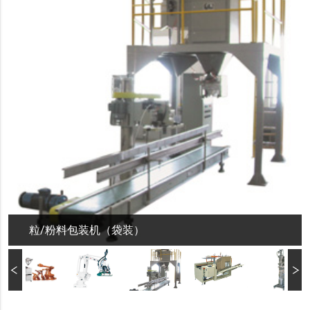
粒/粉料包装机（袋装）