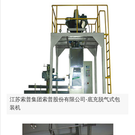
江苏索普集团索普股份有限公司-底充脱气式包
装机