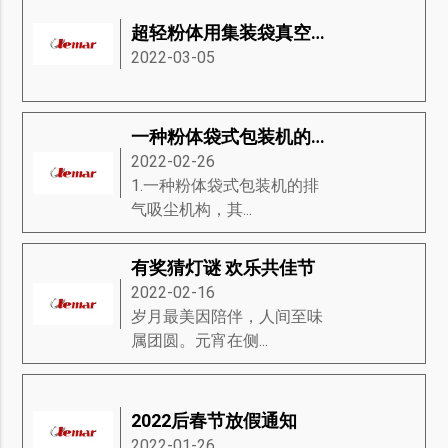
超轻粉体用集装袋真空包装机
2022-03-05
一种粉体袋式包装机的排气吸尘机构
2022-02-26
1.一种粉体袋式包装机的排
气吸尘机构，其...
有奖猜灯谜 欢乐共佳节
2022-02-16
岁月最美因陪伴，人间至味
属团圆。元宵在侧...
2022后春节放假通知
2022-01-26